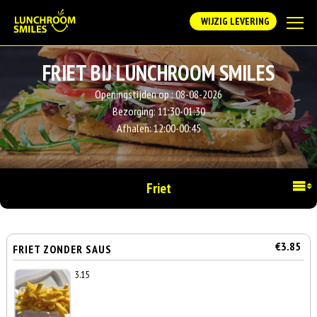
WIJZIG LEVERING
FRIET BIJ LUNCHROOM SMILES
Openingstijden op :
08-08-2026
Bezorging:
11:30-01:30
Afhalen:
12:00-00:45
Friet
€3.85
FRIET ZONDER SAUS
3.15