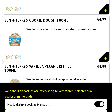
€4.99
BEN & JERRYS COOKIE DOUGH 100ML
Vanilleroomijs met stukken chocolate chip koekjesdeeg
BEN & JERRYS VANILLA PECAN BRITTLE
€4.99
100ML
Vanillecrèmeijs met stukjes gekarameliseerde
pecannoten
We gebruiken cookies om uw ervaring te verbeteren. Selecteer uw
voorkeuren hieronder
Noodzakelijke cookies (verplicht)