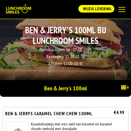
WIJZIG LEVERING
BEN & JERRY'S 100ML BIJ
LUNCHROOM SMILES
Openingstijden op :
07-08-2026
Bezorging:
11:30-01:30
Afhalen:
12:00-00:45
Ben & Jerry's 100ml
€4.99
BEN & JERRYS CARAMEL CHEW CHEW 100ML
Karamelroomijs met een swirl van karamel en karamel
chunks omhuld met chocolade